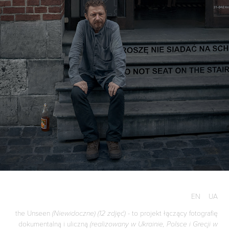
EN
UA
the Unseen
- to projekt łączący fotografię
(Niewidoczne) (12 zdjęć)
dokumentalną i uliczną
(realizowany w Ukrainie, Polsce i Grecji w