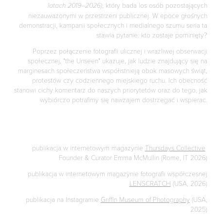
, który bada los osób pozostających
latach 2019–2026)
niezauważonymi w przestrzeni publicznej. W epoce głośnych
demonstracji, kampanii społecznych i medialnego szumu seria ta
stawia pytanie: kto zostaje pominięty?
Poprzez połączenie fotografii ulicznej i wrażliwej obserwacji
społecznej, "the Unseen" ukazuje, jak ludzie znajdujący się na
marginesach społeczeństwa współistnieją obok masowych świąt,
protestów czy codziennego miejskiego ruchu. Ich obecność
stanowi cichy komentarz do naszych priorytetów oraz do tego, jak
wybiórczo potrafimy się nawzajem dostrzegać i wspierac.
publikacja w internetowym magazynie
Thursdays Collective
Founder & Curator Emma McMullin (Rome, IT 2026)
publikacja w internetowym magazynie fotografii współczesnej
LENSCRATCH
(USA, 2026)
publikacja na Instagramie
Griffin Museum of Photography
(USA,
2025)