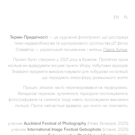
EN
PL
Термін Придатності
—
це художній фотопроєкт, що досліджує
теми надвиробництва та
одноразово
го суспільства
.
(21 фото)
Співавтор — український
письменник
і
митець
Павло Кирик
.
Проєкт було створено у 2021 році в Кракові. Протягом трьох
місяців ми відвідували місцеві пункти збору побутових відходів.
Знайдені предмети використовували для побудови інсталяцій,
що передають атмосферу домашнього життя.
Процес зйомок часто перетворювався на перформанс.
Випадкові перехожі зупинялися, підходили поспілкуватися,
фотографували та сміялися. Іноді навіть погрожували викликати
поліцію. Проте найчастіше вдавали, що нічого не помічають.
учасник
Auckland Festival of Photography
(Нова Зеландія, 2025)
учасник
International Image Festival Getxophoto
(Іспанія, 2025)